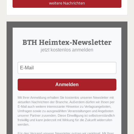
weitere Nachrichten
BTH Heimtex-Newsletter
jetzt kostenlos anmelden
Anmelden
Mit Ihrer Anmeldung erhalten Sie kostenlos unseren Newsletter mit
aktuellen Nachrichten der Branche. Außerdem dürfen wir Ihnen per
E-Mail auch weitere interessante Hinweise zu Verlagsangeboten,
Umfragen sowie zu ausgewählten Veranstaltungen und Angeboten
unserer Partner zusenden. Diese Einwilligung ist selbstverständlich
freiwillig und kann jederzeit mit Wirkung für die Zukunft widerrufen
werden.
Für den Versand unserer Newsletter nutzen wir rapidmail. Mit Ihrer