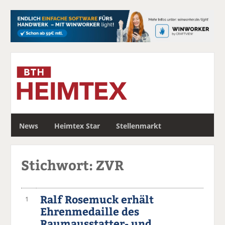
S
News
Heimtex Star
Stellenmarkt
u
c
h
Stichwort: ZVR
e
Ralf Rosemuck erhält
1
Ehrenmedaille des
Raumausstatter- und