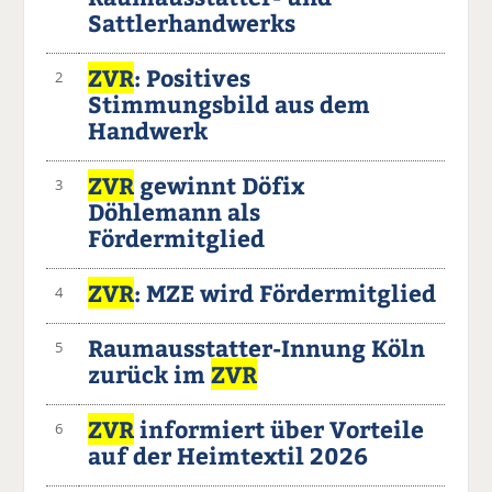
Sattlerhandwerks
ZVR
: Positives
2
Stimmungsbild aus dem
Handwerk
ZVR
gewinnt Döfix
3
Döhlemann als
Fördermitglied
ZVR
: MZE wird Fördermitglied
4
Raumausstatter-Innung Köln
5
zurück im
ZVR
ZVR
informiert über Vorteile
6
auf der Heimtextil 2026