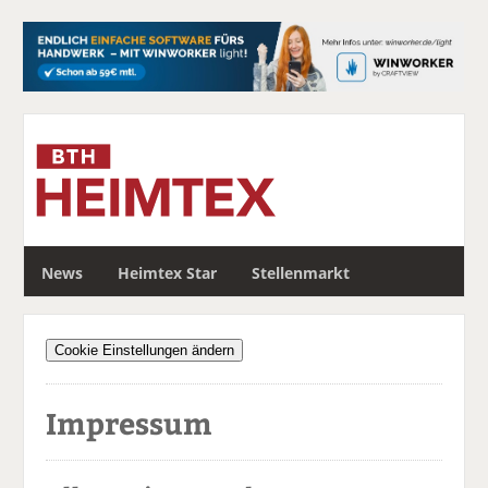
S
News
Heimtex Star
Stellenmarkt
u
c
h
Cookie Einstellungen ändern
e
Impressum