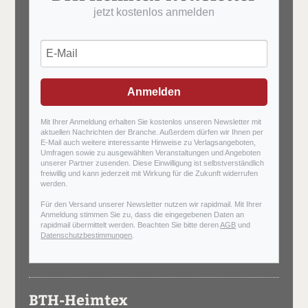
jetzt kostenlos anmelden
Anmelden
Mit Ihrer Anmeldung erhalten Sie kostenlos unseren Newsletter mit
aktuellen Nachrichten der Branche. Außerdem dürfen wir Ihnen per
E-Mail auch weitere interessante Hinweise zu Verlagsangeboten,
Umfragen sowie zu ausgewählten Veranstaltungen und Angeboten
unserer Partner zusenden. Diese Einwilligung ist selbstverständlich
freiwillig und kann jederzeit mit Wirkung für die Zukunft widerrufen
werden.
Für den Versand unserer Newsletter nutzen wir rapidmail. Mit Ihrer
Anmeldung stimmen Sie zu, dass die eingegebenen Daten an
rapidmail übermittelt werden. Beachten Sie bitte deren
AGB
und
Datenschutzbestimmungen
.
BTH-Heimtex