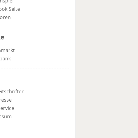
nspiel
ook Seite
oren
he
nmarkt
bank
itschriften
resse
ervice
ssum