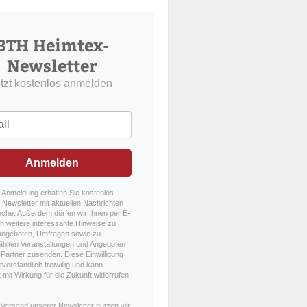
u
c
h
BTH Heimtex-
e
Newsletter
etzt kostenlos anmelden
Anmelden
r Anmeldung erhalten Sie kostenlos
Newsletter mit aktuellen Nachrichten
nche. Außerdem dürfen wir Ihnen per E-
h weitere interessante Hinweise zu
angeboten, Umfragen sowie zu
hlten Veranstaltungen und Angeboten
Partner zusenden. Diese Einwilligung
stverständlich freiwillig und kann
t mit Wirkung für die Zukunft widerrufen
 Versand unserer Newsletter nutzen wir