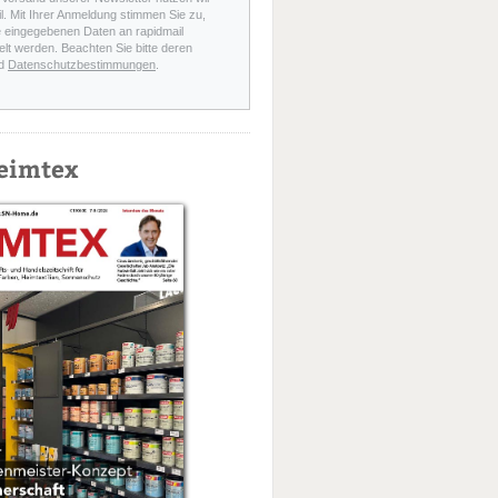
l. Mit Ihrer Anmeldung stimmen Sie zu,
e eingegebenen Daten an rapidmail
elt werden. Beachten Sie bitte deren
d
Datenschutzbestimmungen
.
eimtex