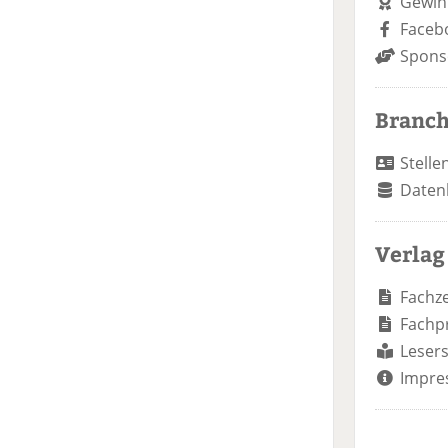
Gewin
Faceb
Spons
Branc
Stelle
Daten
Verlag
Fachze
Fachp
Lesers
Impre