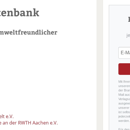
tenbank
mweltfreundlicher
j
Mit Ihre
unseren 
der Bra
Mail auc
Verlags
ausgewä
unserer 
ist selb
lt e.V.
jederzei
werden.
me an der RWTH Aachen e.V.
Für den