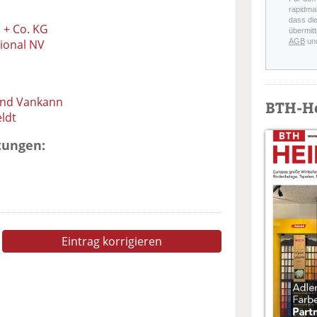
rapidmai
dass di
 + Co. KG
übermitt
ional NV
AGB
un
nd Vankann
BTH-H
ldt
tungen:
Eintrag korrigieren