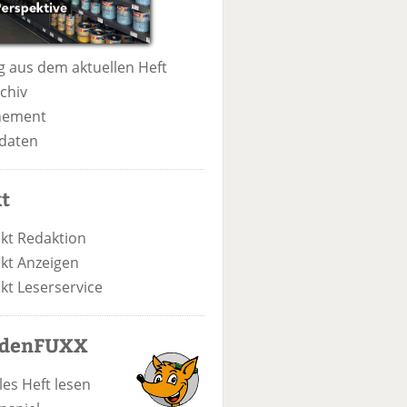
 aus dem aktuellen Heft
chiv
nement
daten
t
kt Redaktion
kt Anzeigen
kt Leserservice
odenFUXX
les Heft lesen