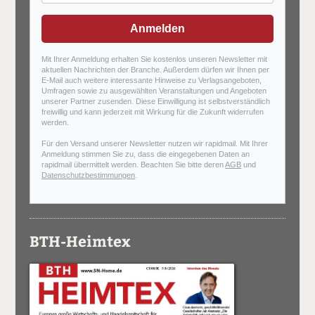
Anmelden
Mit Ihrer Anmeldung erhalten Sie kostenlos unseren Newsletter mit
aktuellen Nachrichten der Branche. Außerdem dürfen wir Ihnen per
E-Mail auch weitere interessante Hinweise zu Verlagsangeboten,
Umfragen sowie zu ausgewählten Veranstaltungen und Angeboten
unserer Partner zusenden. Diese Einwilligung ist selbstverständlich
freiwillig und kann jederzeit mit Wirkung für die Zukunft widerrufen
werden.
Für den Versand unserer Newsletter nutzen wir rapidmail. Mit Ihrer
Anmeldung stimmen Sie zu, dass die eingegebenen Daten an
rapidmail übermittelt werden. Beachten Sie bitte deren
AGB
und
Datenschutzbestimmungen
.
BTH-Heimtex