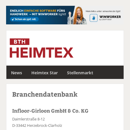
S
News
Heimtex Star
Stellenmarkt
u
c
h
Branchendatenbank
e
Infloor-Girloon GmbH & Co. KG
Daimlerstraße 8-12
D-33442 Herzebrock-Clarholz