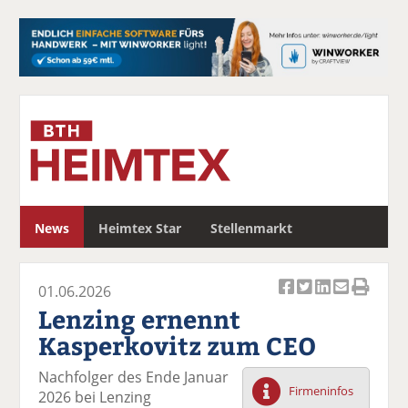
S
News
Heimtex Star
Stellenmarkt
u
c
h
01.06.2026
e
Ar
Ar
Ar
Ar
Ar
Lenzing ernennt
ti
ti
ti
ti
ti
Kasperkovitz zum CEO
k
k
k
k
k
el
el
el
el
el
Nachfolger des Ende Januar
a
t
a
p
D
Firmeninfos
2026 bei Lenzing
uf
wi
uf
er
ru