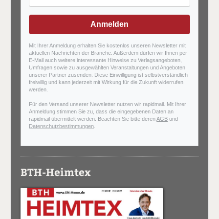
Anmelden
Mit Ihrer Anmeldung erhalten Sie kostenlos unseren Newsletter mit
aktuellen Nachrichten der Branche. Außerdem dürfen wir Ihnen per
E-Mail auch weitere interessante Hinweise zu Verlagsangeboten,
Umfragen sowie zu ausgewählten Veranstaltungen und Angeboten
unserer Partner zusenden. Diese Einwilligung ist selbstverständlich
freiwillig und kann jederzeit mit Wirkung für die Zukunft widerrufen
werden.
Für den Versand unserer Newsletter nutzen wir rapidmail. Mit Ihrer
Anmeldung stimmen Sie zu, dass die eingegebenen Daten an
rapidmail übermittelt werden. Beachten Sie bitte deren
AGB
und
Datenschutzbestimmungen
.
BTH-Heimtex