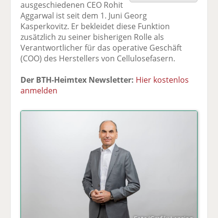
ausgeschiedenen CEO Rohit
F
tt
Li
E
ck
Aggarwal ist seit dem 1. Juni Georg
ac
er
n
m
e
Kasperkovitz. Er bekleidet diese Funktion
e
n
k
ai
n
zusätzlich zu seiner bisherigen Rolle als
b
e
l
Verantwortlicher für das operative Geschäft
o
di
v
(COO) des Herstellers von Cellulosefasern.
o
n
er
k
te
se
Der BTH-Heimtex Newsletter:
Hier kostenlos
te
il
n
anmelden
il
e
d
e
n
e
n
n