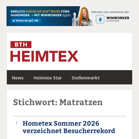
S
News
Heimtex Star
Stellenmarkt
u
c
h
Stichwort: Matratzen
e
Hometex Sommer 2026
1
verzeichnet Besucherrekord