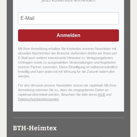
Anmelden
Mit Ihrer Anmeldung erhalten Sie kostenlos unseren Newsletter mit
aktuellen Nachrichten der Branche. Außerdem dürfen wir Ihnen per
E-Mail auch weitere interessante Hinweise zu Verlagsangeboten,
Umfragen sowie zu ausgewählten Veranstaltungen und Angeboten
unserer Partner zusenden. Diese Einwilligung ist selbstverständlich
freiwillig und kann jederzeit mit Wirkung für die Zukunft widerrufen
werden.
Für den Versand unserer Newsletter nutzen wir rapidmail. Mit Ihrer
Anmeldung stimmen Sie zu, dass die eingegebenen Daten an
rapidmail übermittelt werden. Beachten Sie bitte deren
AGB
und
Datenschutzbestimmungen
.
BTH-Heimtex