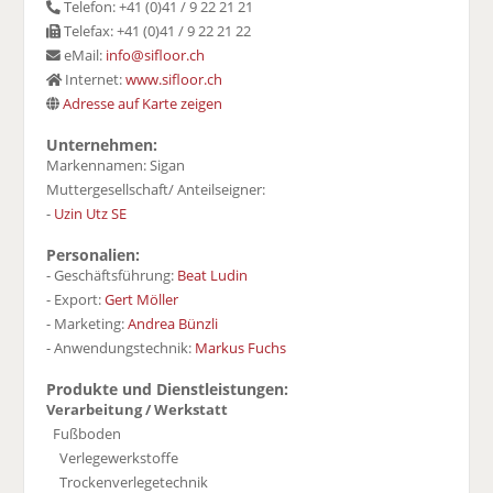
Telefon: +41 (0)41 / 9 22 21 21
Telefax: +41 (0)41 / 9 22 21 22
eMail:
info@sifloor.ch
Internet:
www.sifloor.ch
Adresse auf Karte zeigen
Unternehmen:
Markennamen: Sigan
Muttergesellschaft/ Anteilseigner:
-
Uzin Utz SE
Personalien:
- Geschäftsführung:
Beat Ludin
- Export:
Gert Möller
- Marketing:
Andrea Bünzli
- Anwendungstechnik:
Markus Fuchs
Produkte und Dienstleistungen:
Verarbeitung / Werkstatt
Fußboden
Verlegewerkstoffe
Trockenverlegetechnik