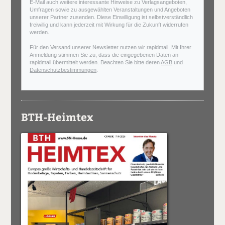
E-Mail auch weitere interessante Hinweise zu Verlagsangeboten,
Umfragen sowie zu ausgewählten Veranstaltungen und Angeboten
unserer Partner zusenden. Diese Einwilligung ist selbstverständlich
freiwillig und kann jederzeit mit Wirkung für die Zukunft widerrufen
werden.
Für den Versand unserer Newsletter nutzen wir rapidmail. Mit Ihrer
Anmeldung stimmen Sie zu, dass die eingegebenen Daten an
rapidmail übermittelt werden. Beachten Sie bitte deren
AGB
und
Datenschutzbestimmungen
.
BTH-Heimtex