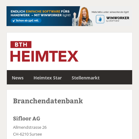
S
News
Heimtex Star
Stellenmarkt
u
c
h
Branchendatenbank
e
Sifloor AG
Allmendstrasse 26
CH-6210 Sursee