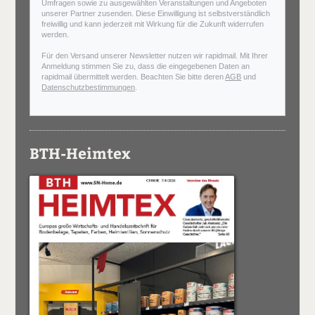
Umfragen sowie zu ausgewählten Veranstaltungen und Angeboten
unserer Partner zusenden. Diese Einwilligung ist selbstverständlich
freiwillig und kann jederzeit mit Wirkung für die Zukunft widerrufen
werden.
Für den Versand unserer Newsletter nutzen wir rapidmail. Mit Ihrer
Anmeldung stimmen Sie zu, dass die eingegebenen Daten an
rapidmail übermittelt werden. Beachten Sie bitte deren
AGB
und
Datenschutzbestimmungen
.
BTH-Heimtex