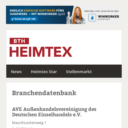
S
News
Heimtex Star
Stellenmarkt
u
c
h
Branchendatenbank
e
AVE Außenhandelsvereinigung des
Deutschen Einzelhandels e.V.
Mauritiussteinweg 1