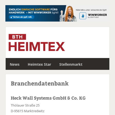
S
News
Heimtex Star
Stellenmarkt
u
c
h
Branchendatenbank
e
Heck Wall Systems GmbH & Co. KG
Thölauer Straße 25
D-95615 Marktredwitz