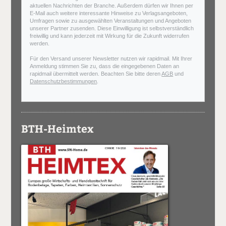
aktuellen Nachrichten der Branche. Außerdem dürfen wir Ihnen per
E-Mail auch weitere interessante Hinweise zu Verlagsangeboten,
Umfragen sowie zu ausgewählten Veranstaltungen und Angeboten
unserer Partner zusenden. Diese Einwilligung ist selbstverständlich
freiwillig und kann jederzeit mit Wirkung für die Zukunft widerrufen
werden.
Für den Versand unserer Newsletter nutzen wir rapidmail. Mit Ihrer
Anmeldung stimmen Sie zu, dass die eingegebenen Daten an
rapidmail übermittelt werden. Beachten Sie bitte deren
AGB
und
Datenschutzbestimmungen
.
BTH-Heimtex