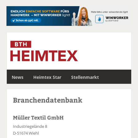
S
News
Heimtex Star
Stellenmarkt
u
c
h
Branchendatenbank
e
Müller Textil GmbH
Industriegelände 8
D-51674 Wiehl