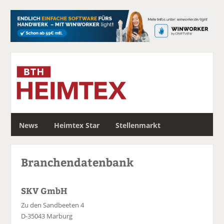
S
News
Heimtex Star
Stellenmarkt
u
c
h
Branchendatenbank
e
SKV GmbH
Zu den Sandbeeten 4
D-35043 Marburg