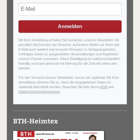
Anmelden
Mit Ihrer Anmeldung erhalten Sie kostenlos unseren Newsletter mit
aktuellen Nachrichten der Branche. Außerdem dürfen wir Ihnen per
E-Mail auch weitere interessante Hinweise zu Verlagsangeboten,
Umfragen sowie zu ausgewählten Veranstaltungen und Angeboten
unserer Partner zusenden. Diese Einwilligung ist selbstverständlich
freiwillig und kann jederzeit mit Wirkung für die Zukunft widerrufen
werden.
Für den Versand unserer Newsletter nutzen wir rapidmail. Mit Ihrer
Anmeldung stimmen Sie zu, dass die eingegebenen Daten an
rapidmail übermittelt werden. Beachten Sie bitte deren
AGB
und
Datenschutzbestimmungen
.
BTH-Heimtex