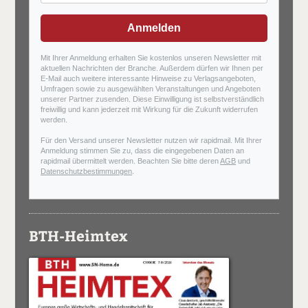
Anmelden
Mit Ihrer Anmeldung erhalten Sie kostenlos unseren Newsletter mit
aktuellen Nachrichten der Branche. Außerdem dürfen wir Ihnen per
E-Mail auch weitere interessante Hinweise zu Verlagsangeboten,
Umfragen sowie zu ausgewählten Veranstaltungen und Angeboten
unserer Partner zusenden. Diese Einwilligung ist selbstverständlich
freiwillig und kann jederzeit mit Wirkung für die Zukunft widerrufen
werden.
Für den Versand unserer Newsletter nutzen wir rapidmail. Mit Ihrer
Anmeldung stimmen Sie zu, dass die eingegebenen Daten an
rapidmail übermittelt werden. Beachten Sie bitte deren
AGB
und
Datenschutzbestimmungen
.
BTH-Heimtex