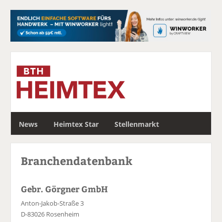
S
News
Heimtex Star
Stellenmarkt
u
c
h
Branchendatenbank
e
Gebr. Görgner GmbH
Anton-Jakob-Straße 3
D-83026 Rosenheim