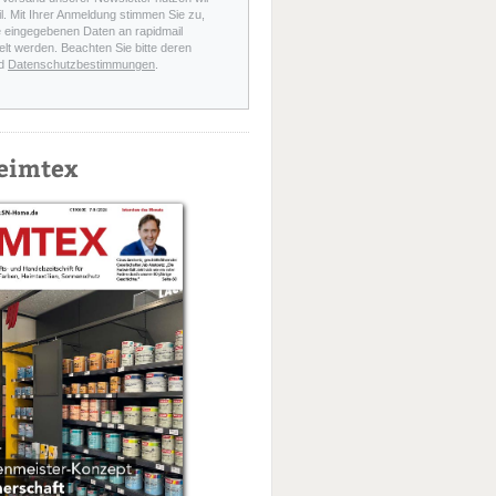
l. Mit Ihrer Anmeldung stimmen Sie zu,
e eingegebenen Daten an rapidmail
elt werden. Beachten Sie bitte deren
d
Datenschutzbestimmungen
.
eimtex