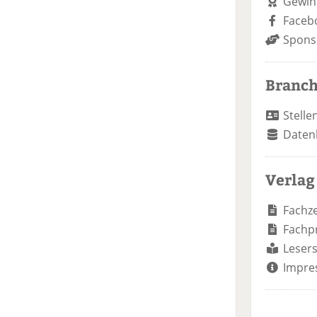
Gewin
Faceb
Spons
Branc
Stelle
Daten
Verlag
Fachze
Fachp
Lesers
Impre