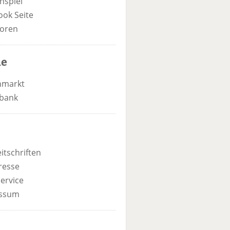
nspiel
ook Seite
oren
he
nmarkt
bank
itschriften
resse
ervice
ssum