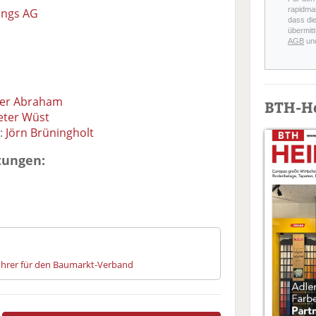
rapidmai
ungs AG
dass di
übermitt
AGB
un
ter Abraham
BTH-H
eter Wüst
t:
Jörn Brüningholt
tungen:
ührer für den Baumarkt-Verband