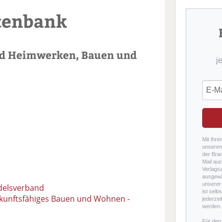
tenbank
nd Heimwerken, Bauen und
j
Mit Ihre
unseren 
der Bra
Mail auc
Verlags
ausgewä
unserer 
delsverband
ist selb
zukunftsfähiges Bauen und Wohnen -
jederzei
werden.
Für den