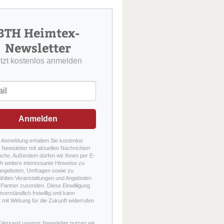
u
c
h
BTH Heimtex-
e
Newsletter
etzt kostenlos anmelden
Anmelden
r Anmeldung erhalten Sie kostenlos
Newsletter mit aktuellen Nachrichten
nche. Außerdem dürfen wir Ihnen per E-
h weitere interessante Hinweise zu
angeboten, Umfragen sowie zu
hlten Veranstaltungen und Angeboten
Partner zusenden. Diese Einwilligung
stverständlich freiwillig und kann
t mit Wirkung für die Zukunft widerrufen
 Versand unserer Newsletter nutzen wir