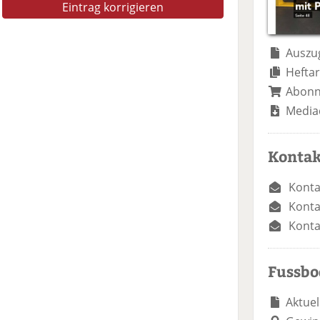
Eintrag korrigieren
Auszug
Heftar
Abon
Media
Kontak
Konta
Konta
Konta
Fussb
Aktuel