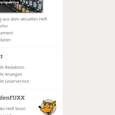
 aus dem aktuellen Heft
chiv
nement
daten
t
kt Redaktion
kt Anzeigen
kt Leserservice
odenFUXX
les Heft lesen