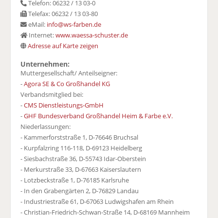
Telefon: 06232 / 13 03-0
Telefax: 06232 / 13 03-80
eMail:
info@ws-farben.de
Internet:
www.waessa-schuster.de
Adresse auf Karte zeigen
Unternehmen:
Muttergesellschaft/ Anteilseigner:
-
Agora SE & Co Großhandel KG
Verbandsmitglied bei:
-
CMS Dienstleistungs-GmbH
-
GHF Bundesverband Großhandel Heim & Farbe e.V.
Niederlassungen:
- Kammerforststraße 1, D-76646 Bruchsal
- Kurpfalzring 116-118, D-69123 Heidelberg
- Siesbachstraße 36, D-55743 Idar-Oberstein
- Merkurstraße 33, D-67663 Kaiserslautern
- Lotzbeckstraße 1, D-76185 Karlsruhe
- In den Grabengärten 2, D-76829 Landau
- Industriestraße 61, D-67063 Ludwigshafen am Rhein
- Christian-Friedrich-Schwan-Straße 14, D-68169 Mannheim