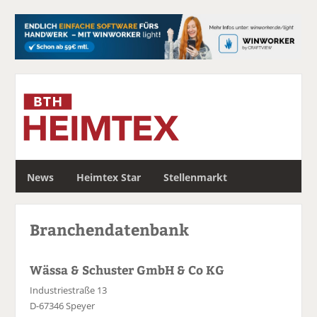
S
News
Heimtex Star
Stellenmarkt
u
c
h
Branchendatenbank
e
Wässa & Schuster GmbH & Co KG
Industriestraße 13
D-67346 Speyer