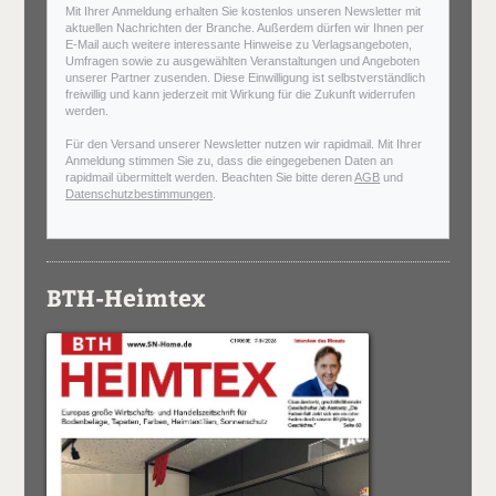
Mit Ihrer Anmeldung erhalten Sie kostenlos unseren Newsletter mit
aktuellen Nachrichten der Branche. Außerdem dürfen wir Ihnen per
E-Mail auch weitere interessante Hinweise zu Verlagsangeboten,
Umfragen sowie zu ausgewählten Veranstaltungen und Angeboten
unserer Partner zusenden. Diese Einwilligung ist selbstverständlich
freiwillig und kann jederzeit mit Wirkung für die Zukunft widerrufen
werden.
Für den Versand unserer Newsletter nutzen wir rapidmail. Mit Ihrer
Anmeldung stimmen Sie zu, dass die eingegebenen Daten an
rapidmail übermittelt werden. Beachten Sie bitte deren
AGB
und
Datenschutzbestimmungen
.
BTH-Heimtex