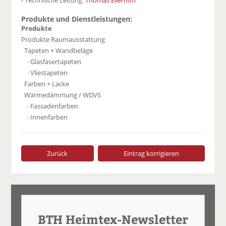
- Technische Leitung:
Thomas Ellerhoff
Produkte und Dienstleistungen:
Produkte
Produkte Raumausstattung
Tapeten + Wandbeläge
· Glasfasertapeten
· Vliestapeten
Farben + Lacke
Wärmedämmung / WDVS
· Fassadenfarben
· Innenfarben
Zurück
Eintrag korrigieren
BTH Heimtex-Newsletter