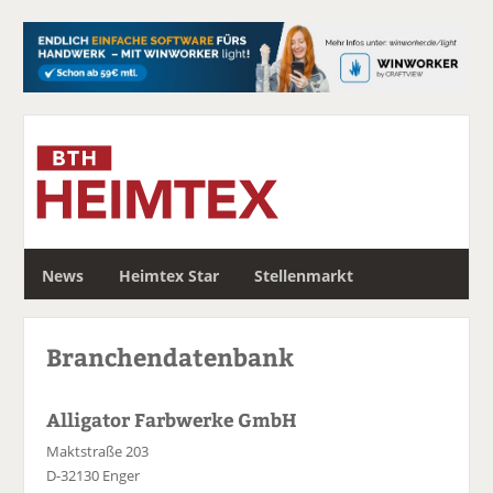
S
News
Heimtex Star
Stellenmarkt
u
c
h
Branchendatenbank
e
Alligator Farbwerke GmbH
Maktstraße 203
D-32130 Enger