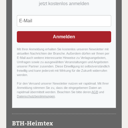
jetzt kostenlos anmelden
Anmelden
Mit Ihrer Anmeldung erhalten Sie kostenlos unseren Newsletter mit
aktuellen Nachrichten der Branche. Außerdem dürfen wir Ihnen per
E-Mail auch weitere interessante Hinweise zu Verlagsangeboten,
Umfragen sowie zu ausgewählten Veranstaltungen und Angeboten
unserer Partner zusenden. Diese Einwilligung ist selbstverständlich
freiwillig und kann jederzeit mit Wirkung für die Zukunft widerrufen
werden.
Für den Versand unserer Newsletter nutzen wir rapidmail. Mit Ihrer
Anmeldung stimmen Sie zu, dass die eingegebenen Daten an
rapidmail übermittelt werden. Beachten Sie bitte deren
AGB
und
Datenschutzbestimmungen
.
BTH-Heimtex