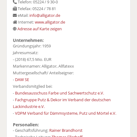
Telefon: 05224 / 9 30-0
Telefax: 05224 / 78 81
eMail:
info@alligator.de
Internet:
www.alligator.de
Adresse auf Karte zeigen
Unternehmen:
Gründungsjahr: 1959
Jahresumsatz:
- (2018) 67,5 Mio. EUR
Markennamen: Alligator, Allfatexx
Muttergesellschaft/ Anteilseigner:
-
DAW SE
Verbandsmitglied bei:
-
Bundesausschuss Farbe und Sachwertschutz e.V.
-
Fachgruppe Putz & Dekor im Verband der deutschen
Lackindustrie e.V.
-
VDPM Verband für Dämmsysteme, Putz und Mörtel e.V.
Personalien:
- Geschäftsführung:
Rainer Brandhorst