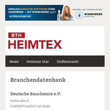
S
News
Heimtex Star
Stellenmarkt
u
c
h
Branchendatenbank
e
Deutsche Bauchemie e.V.
Karlstraße 21
D-60329 Frankfurt am Main