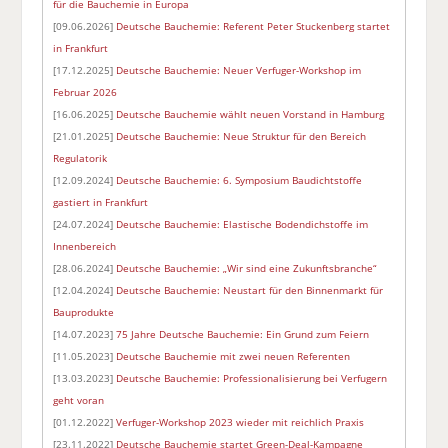
für die Bauchemie in Europa
[09.06.2026]
Deutsche Bauchemie: Referent Peter Stuckenberg startet
in Frankfurt
[17.12.2025]
Deutsche Bauchemie: Neuer Verfuger-Workshop im
Februar 2026
[16.06.2025]
Deutsche Bauchemie wählt neuen Vorstand in Hamburg
[21.01.2025]
Deutsche Bauchemie: Neue Struktur für den Bereich
Regulatorik
[12.09.2024]
Deutsche Bauchemie: 6. Symposium Baudichtstoffe
gastiert in Frankfurt
[24.07.2024]
Deutsche Bauchemie: Elastische Bodendichstoffe im
Innenbereich
[28.06.2024]
Deutsche Bauchemie: „Wir sind eine Zukunftsbranche“
[12.04.2024]
Deutsche Bauchemie: Neustart für den Binnenmarkt für
Bauprodukte
[14.07.2023]
75 Jahre Deutsche Bauchemie: Ein Grund zum Feiern
[11.05.2023]
Deutsche Bauchemie mit zwei neuen Referenten
[13.03.2023]
Deutsche Bauchemie: Professionalisierung bei Verfugern
geht voran
[01.12.2022]
Verfuger-Workshop 2023 wieder mit reichlich Praxis
[23.11.2022]
Deutsche Bauchemie startet Green-Deal-Kampagne