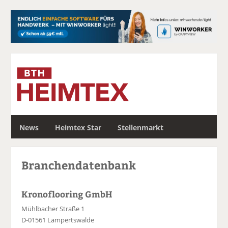
S
News
Heimtex Star
Stellenmarkt
u
c
h
Branchendatenbank
e
Kronoflooring GmbH
Mühlbacher Straße 1
D-01561 Lampertswalde