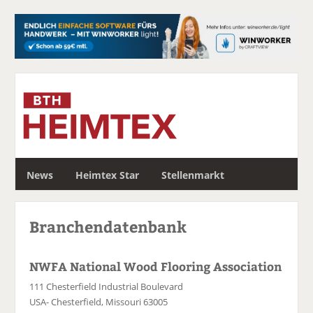
S
News
Heimtex Star
Stellenmarkt
u
c
h
Branchendatenbank
e
NWFA National Wood Flooring Association
111 Chesterfield Industrial Boulevard
USA- Chesterfield, Missouri 63005