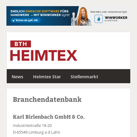
S
News
Heimtex Star
Stellenmarkt
u
c
h
Branchendatenbank
e
Karl Birlenbach GmbH & Co.
Industriestraße 18-20
D-65549 Limburg a d Lahn