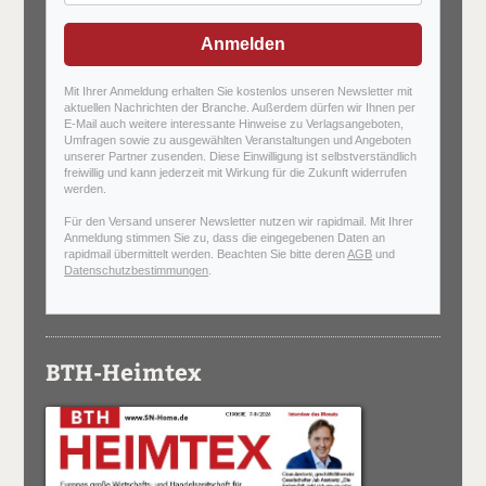
Anmelden
Mit Ihrer Anmeldung erhalten Sie kostenlos unseren Newsletter mit
aktuellen Nachrichten der Branche. Außerdem dürfen wir Ihnen per
E-Mail auch weitere interessante Hinweise zu Verlagsangeboten,
Umfragen sowie zu ausgewählten Veranstaltungen und Angeboten
unserer Partner zusenden. Diese Einwilligung ist selbstverständlich
freiwillig und kann jederzeit mit Wirkung für die Zukunft widerrufen
werden.
Für den Versand unserer Newsletter nutzen wir rapidmail. Mit Ihrer
Anmeldung stimmen Sie zu, dass die eingegebenen Daten an
rapidmail übermittelt werden. Beachten Sie bitte deren
AGB
und
Datenschutzbestimmungen
.
BTH-Heimtex