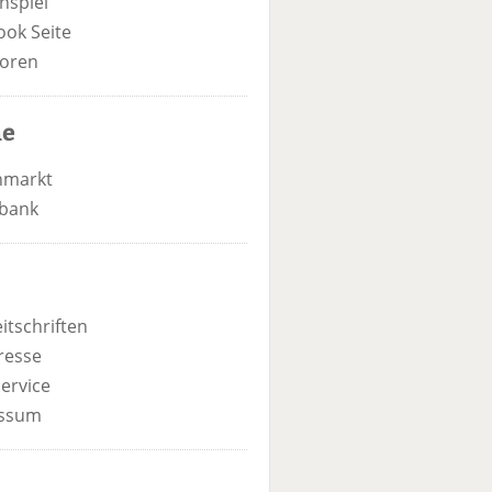
nspiel
ook Seite
oren
he
nmarkt
bank
itschriften
resse
ervice
ssum