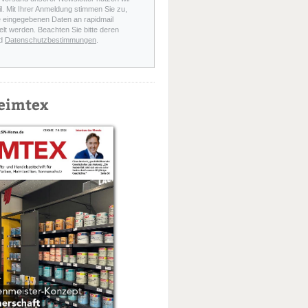
l. Mit Ihrer Anmeldung stimmen Sie zu,
e eingegebenen Daten an rapidmail
elt werden. Beachten Sie bitte deren
d
Datenschutzbestimmungen
.
eimtex