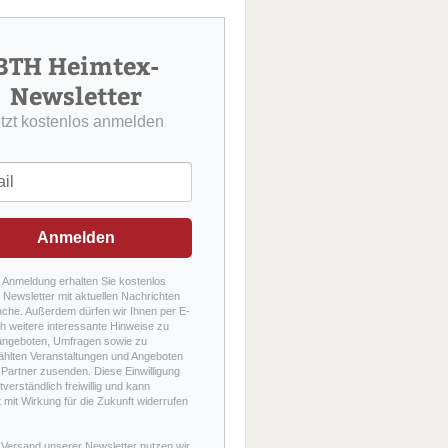
u
c
h
BTH Heimtex-
e
Newsletter
etzt kostenlos anmelden
Anmelden
r Anmeldung erhalten Sie kostenlos
Newsletter mit aktuellen Nachrichten
nche. Außerdem dürfen wir Ihnen per E-
h weitere interessante Hinweise zu
angeboten, Umfragen sowie zu
hlten Veranstaltungen und Angeboten
Partner zusenden. Diese Einwilligung
stverständlich freiwillig und kann
t mit Wirkung für die Zukunft widerrufen
 Versand unserer Newsletter nutzen wir