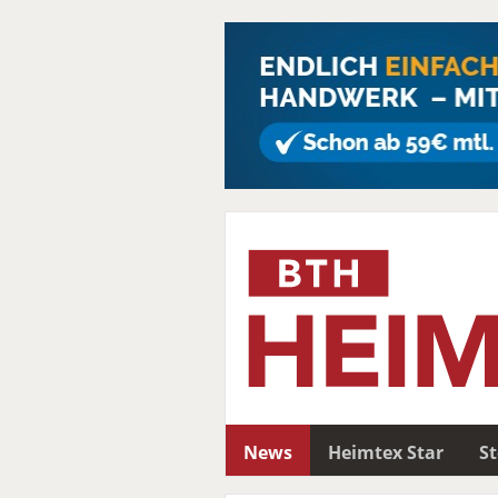
News
Heimtex Star
S