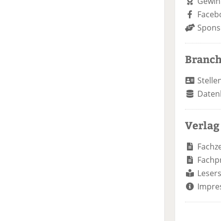
Gewin
Faceb
Spons
Branc
Stelle
Daten
Verlag
Fachze
Fachp
Lesers
Impre