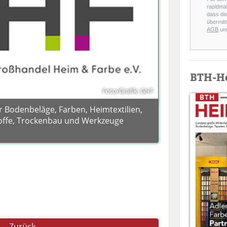
rapidmai
dass di
übermitt
AGB
un
BTH-H
Foto/Grafik: GHF
 Bodenbeläge, Farben, Heimtextilien,
offe, Trockenbau und Werkzeuge
Zurück