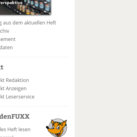
 aus dem aktuellen Heft
chiv
nement
daten
t
kt Redaktion
kt Anzeigen
kt Leserservice
odenFUXX
les Heft lesen