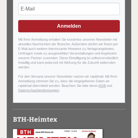
Anmelden
Mit Ihrer Anmeldung erhalten Sie kostenlos unseren Newsletter mit
aktuellen Nachrichten der Branche. Außerdem dürfen wir Ihnen per
E-Mail auch weitere interessante Hinweise zu Verlagsangeboten,
Umfragen sowie zu ausgewählten Veranstaltungen und Angeboten
unserer Partner zusenden. Diese Einwilligung ist selbstverständlich
freiwillig und kann jederzeit mit Wirkung für die Zukunft widerrufen
werden.
Für den Versand unserer Newsletter nutzen wir rapidmail. Mit Ihrer
Anmeldung stimmen Sie zu, dass die eingegebenen Daten an
rapidmail übermittelt werden. Beachten Sie bitte deren
AGB
und
Datenschutzbestimmungen
.
BTH-Heimtex