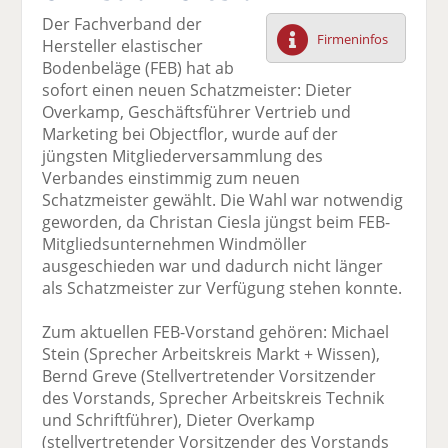
F
tt
Li
E
ck
Der Fachverband der
ac
er
n
m
e
Firmeninfos
Hersteller elastischer
e
n
k
ai
n
Bodenbeläge (FEB) hat ab
b
e
l
sofort einen neuen Schatzmeister: Dieter
o
di
v
Overkamp, Geschäftsführer Vertrieb und
o
n
er
Marketing bei Objectflor, wurde auf der
k
te
se
jüngsten Mitgliederversammlung des
te
il
n
Verbandes einstimmig zum neuen
il
e
d
Schatzmeister gewählt. Die Wahl war notwendig
e
n
e
geworden, da Christan Ciesla jüngst beim FEB-
n
n
Mitgliedsunternehmen Windmöller
ausgeschieden war und dadurch nicht länger
als Schatzmeister zur Verfügung stehen konnte.
Zum aktuellen FEB-Vorstand gehören: Michael
Stein (Sprecher Arbeitskreis Markt + Wissen),
Bernd Greve (Stellvertretender Vorsitzender
des Vorstands, Sprecher Arbeitskreis Technik
und Schriftführer), Dieter Overkamp
(stellvertretender Vorsitzender des Vorstands