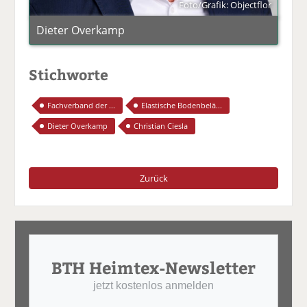
Foto/Grafik: Objectflor
Dieter Overkamp
Stichworte
Fachverband der ...
Elastische Bodenbelä...
Dieter Overkamp
Christian Ciesla
Zurück
BTH Heimtex-Newsletter
jetzt kostenlos anmelden