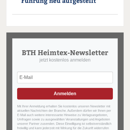
Führung neu aufgestellt
BTH Heimtex-Newsletter
jetzt kostenlos anmelden
Anmelden
Mit Ihrer Anmeldung erhalten Sie kostenlos unseren Newsletter mit
aktuellen Nachrichten der Branche. Außerdem dürfen wir Ihnen per
E-Mail auch weitere interessante Hinweise zu Verlagsangeboten,
Umfragen sowie zu ausgewählten Veranstaltungen und Angeboten
unserer Partner zusenden. Diese Einwilligung ist selbstverständlich
freiwillig und kann jederzeit mit Wirkung für die Zukunft widerrufen