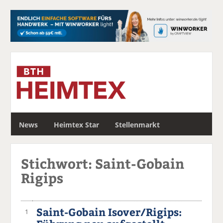
S
News
Heimtex Star
Stellenmarkt
u
c
h
Stichwort: Saint-Gobain
e
Rigips
Saint-Gobain Isover/Rigips:
1