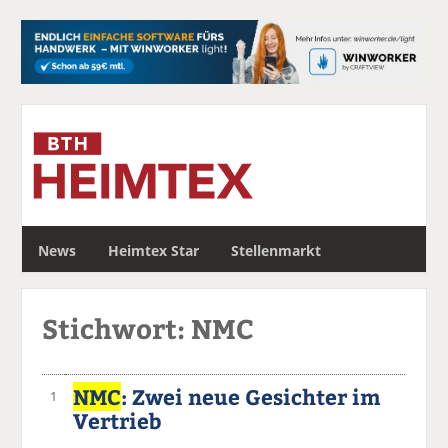
S
News
Heimtex Star
Stellenmarkt
u
c
h
Stichwort: NMC
e
NMC
: Zwei neue Gesichter im
1
Vertrieb