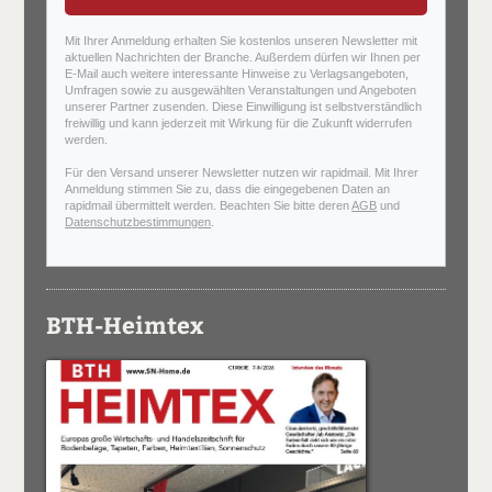
Mit Ihrer Anmeldung erhalten Sie kostenlos unseren Newsletter mit
aktuellen Nachrichten der Branche. Außerdem dürfen wir Ihnen per
E-Mail auch weitere interessante Hinweise zu Verlagsangeboten,
Umfragen sowie zu ausgewählten Veranstaltungen und Angeboten
unserer Partner zusenden. Diese Einwilligung ist selbstverständlich
freiwillig und kann jederzeit mit Wirkung für die Zukunft widerrufen
werden.
Für den Versand unserer Newsletter nutzen wir rapidmail. Mit Ihrer
Anmeldung stimmen Sie zu, dass die eingegebenen Daten an
rapidmail übermittelt werden. Beachten Sie bitte deren
AGB
und
Datenschutzbestimmungen
.
BTH-Heimtex