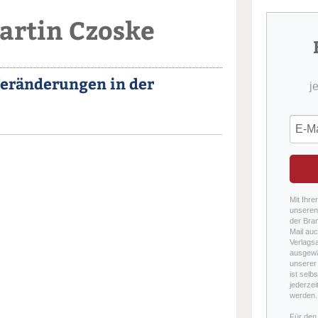
artin Czoske
eränderungen in der
j
Mit Ihre
unseren 
der Bra
Mail auc
Verlags
ausgewä
unserer 
ist selb
jederzei
werden.
Für den