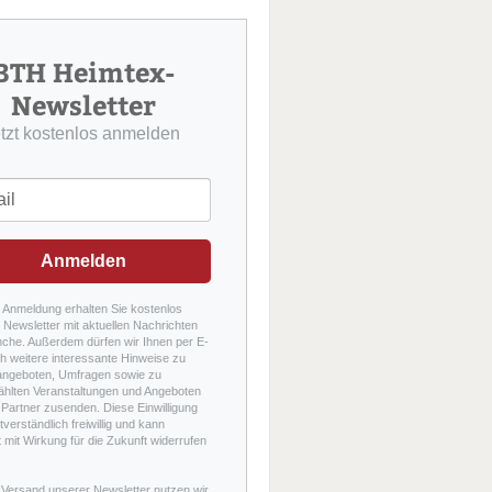
u
c
h
BTH Heimtex-
e
Newsletter
etzt kostenlos anmelden
Anmelden
r Anmeldung erhalten Sie kostenlos
Newsletter mit aktuellen Nachrichten
nche. Außerdem dürfen wir Ihnen per E-
h weitere interessante Hinweise zu
angeboten, Umfragen sowie zu
hlten Veranstaltungen und Angeboten
Partner zusenden. Diese Einwilligung
stverständlich freiwillig und kann
t mit Wirkung für die Zukunft widerrufen
 Versand unserer Newsletter nutzen wir