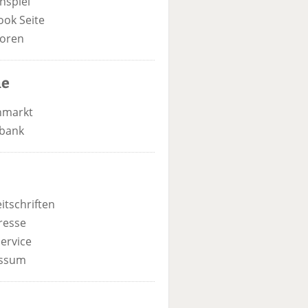
nspiel
ook Seite
oren
he
nmarkt
bank
itschriften
resse
ervice
ssum