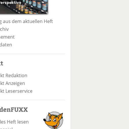
 aus dem aktuellen Heft
chiv
nement
daten
t
kt Redaktion
kt Anzeigen
kt Leserservice
odenFUXX
les Heft lesen