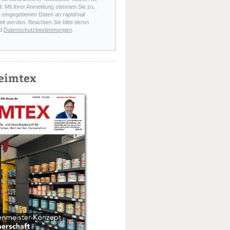
l. Mit Ihrer Anmeldung stimmen Sie zu,
e eingegebenen Daten an rapidmail
elt werden. Beachten Sie bitte deren
d
Datenschutzbestimmungen
.
eimtex