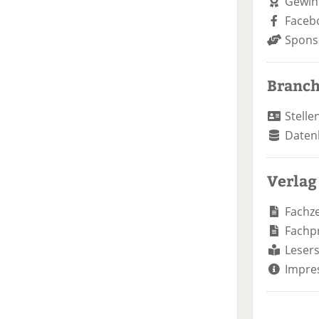
Gewin
Faceb
Spons
Branc
Stelle
Daten
Verlag
Fachze
Fachp
Lesers
Impre