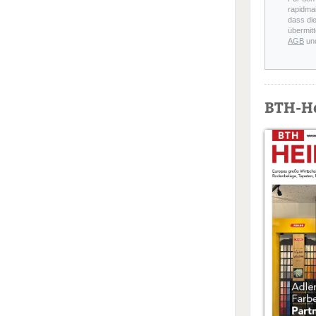
rapidmai
dass di
übermitt
AGB
un
BTH-H