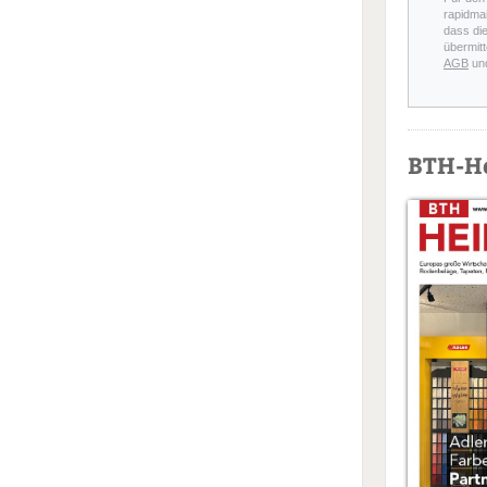
rapidmai
dass di
übermitt
AGB
un
BTH-H