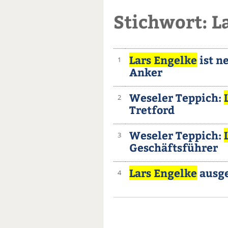
Stichwort: L
Lars Engelke
ist n
1
Anker
Weseler Teppich:
2
Tretford
Weseler Teppich:
3
Geschäftsführer
Lars Engelke
ausg
4