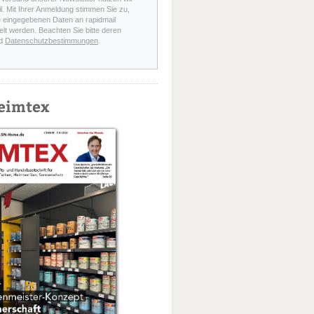
l. Mit Ihrer Anmeldung stimmen Sie zu,
e eingegebenen Daten an rapidmail
elt werden. Beachten Sie bitte deren
d
Datenschutzbestimmungen
.
eimtex