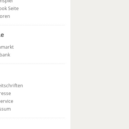
nspiel
ook Seite
oren
he
nmarkt
bank
itschriften
resse
ervice
ssum