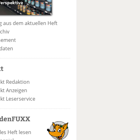
 aus dem aktuellen Heft
chiv
nement
daten
t
kt Redaktion
kt Anzeigen
kt Leserservice
odenFUXX
les Heft lesen