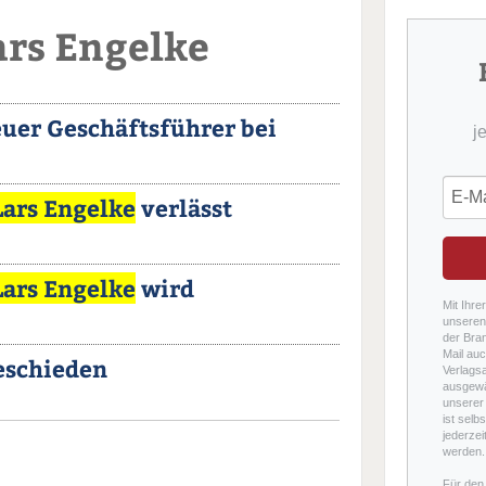
ars Engelke
euer Geschäftsführer bei
j
Lars Engelke
verlässt
Lars Engelke
wird
Mit Ihre
unseren 
der Bra
Mail auc
eschieden
Verlags
ausgewä
unserer 
ist selb
jederzei
werden.
Für den