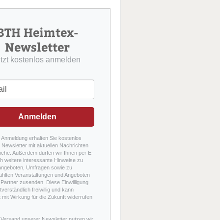
u
c
h
BTH Heimtex-
e
Newsletter
etzt kostenlos anmelden
Anmelden
r Anmeldung erhalten Sie kostenlos
Newsletter mit aktuellen Nachrichten
nche. Außerdem dürfen wir Ihnen per E-
h weitere interessante Hinweise zu
angeboten, Umfragen sowie zu
hlten Veranstaltungen und Angeboten
Partner zusenden. Diese Einwilligung
stverständlich freiwillig und kann
t mit Wirkung für die Zukunft widerrufen
 Versand unserer Newsletter nutzen wir