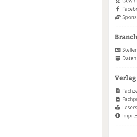
Gewin
Faceb
Spons
Branc
Stelle
Daten
Verlag
Fachze
Fachp
Lesers
Impre