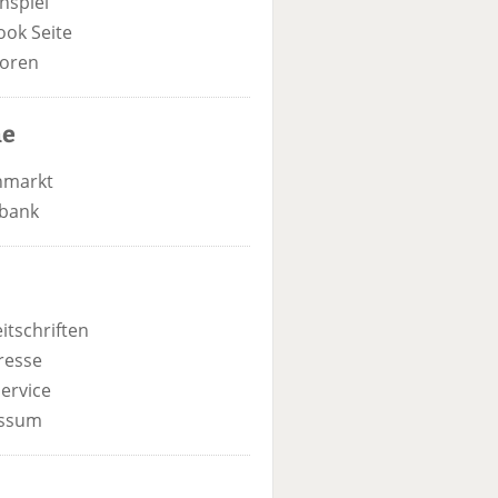
nspiel
ook Seite
oren
he
nmarkt
bank
itschriften
resse
ervice
ssum