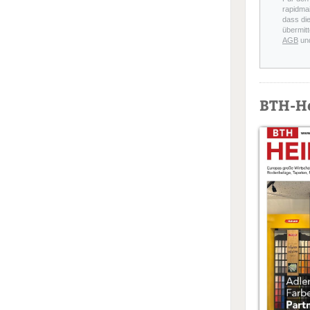
rapidmai
dass di
übermitt
AGB
un
BTH-H