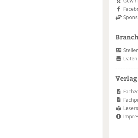
Gewin
Faceb
Spons
Branc
Stelle
Daten
Verlag
Fachze
Fachp
Lesers
Impre