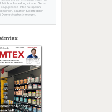
l. Mit Ihrer Anmeldung stimmen Sie zu,
e eingegebenen Daten an rapidmail
elt werden. Beachten Sie bitte deren
d
Datenschutzbestimmungen
.
eimtex