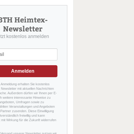
u
c
h
BTH Heimtex-
e
Newsletter
etzt kostenlos anmelden
Anmelden
r Anmeldung erhalten Sie kostenlos
Newsletter mit aktuellen Nachrichten
nche. Außerdem dürfen wir Ihnen per E-
h weitere interessante Hinweise zu
angeboten, Umfragen sowie zu
hlten Veranstaltungen und Angeboten
Partner zusenden. Diese Einwilligung
stverständlich freiwillig und kann
t mit Wirkung für die Zukunft widerrufen
 Versand unserer Newsletter nutzen wir