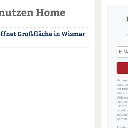
Knutzen Home
ffnet Großfläche in Wismar
j
Mit Ihre
unseren 
der Bra
Mail auc
Verlags
ausgewä
unserer 
ist selb
jederzei
werden.
Für den