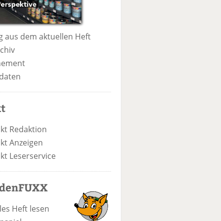
 aus dem aktuellen Heft
chiv
nement
daten
t
kt Redaktion
kt Anzeigen
kt Leserservice
odenFUXX
les Heft lesen