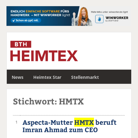
S
News
Heimtex Star
Stellenmarkt
u
c
h
Stichwort: HMTX
e
Aspecta-Mutter
HMTX
beruft
1
Imran Ahmad zum CEO