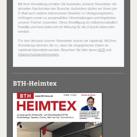
Mit Ihrer Anmeldung erhalten Sie kostenlos unseren Newsletter mit
aktuellen Nachrichten der Branche. Außerdem dürfen wir Ihnen per
E-Mail auch weitere interessante Hinweise zu Verlagsangeboten,
Umfragen sowie zu ausgewählten Veranstaltungen und Angeboten
unserer Partner zusenden. Diese Einwilligung ist selbstverständlich
freiwillig und kann jederzeit mit Wirkung für die Zukunft widerrufen
werden.
Für den Versand unserer Newsletter nutzen wir rapidmail. Mit Ihrer
Anmeldung stimmen Sie zu, dass die eingegebenen Daten an
rapidmail übermittelt werden. Beachten Sie bitte deren
AGB
und
Datenschutzbestimmungen
.
BTH-Heimtex