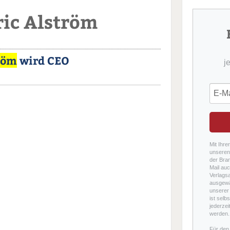
ric Alström
röm
wird CEO
j
Mit Ihre
unseren 
der Bra
Mail auc
Verlags
ausgewä
unserer 
ist selb
jederzei
werden.
Für den