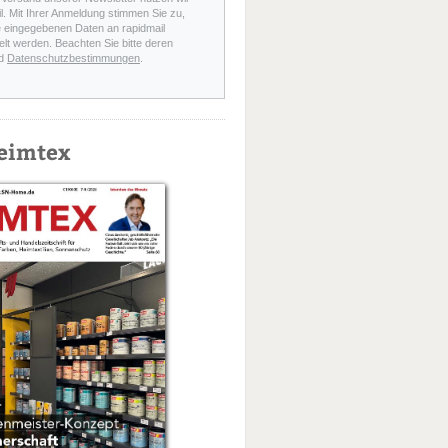
l. Mit Ihrer Anmeldung stimmen Sie zu,
e eingegebenen Daten an rapidmail
elt werden. Beachten Sie bitte deren
d
Datenschutzbestimmungen
.
eimtex