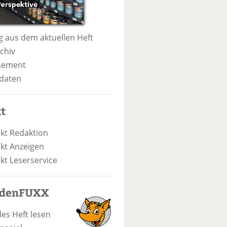
 aus dem aktuellen Heft
chiv
nement
daten
t
kt Redaktion
kt Anzeigen
kt Leserservice
odenFUXX
les Heft lesen