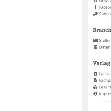
Gewin
Faceb
Spons
Branc
Stelle
Daten
Verlag
Fachze
Fachp
Lesers
Impre