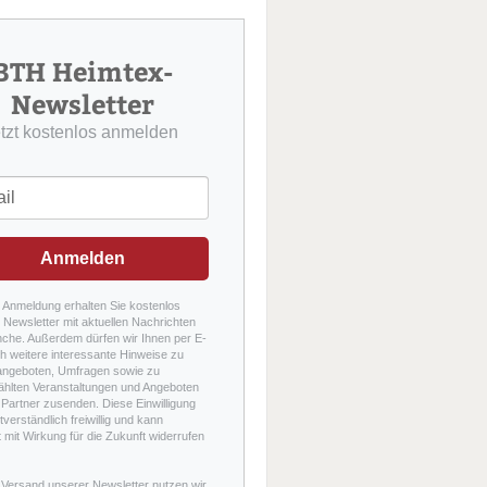
u
c
h
BTH Heimtex-
e
Newsletter
etzt kostenlos anmelden
Anmelden
r Anmeldung erhalten Sie kostenlos
Newsletter mit aktuellen Nachrichten
nche. Außerdem dürfen wir Ihnen per E-
h weitere interessante Hinweise zu
angeboten, Umfragen sowie zu
hlten Veranstaltungen und Angeboten
Partner zusenden. Diese Einwilligung
stverständlich freiwillig und kann
t mit Wirkung für die Zukunft widerrufen
 Versand unserer Newsletter nutzen wir