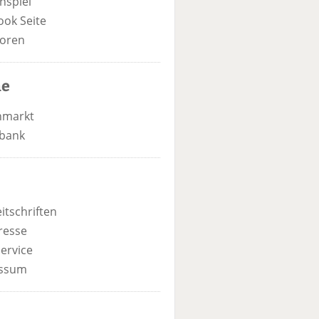
nspiel
ook Seite
oren
he
nmarkt
bank
itschriften
resse
ervice
ssum