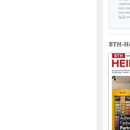
rapidmai
dass di
übermitt
AGB
un
BTH-H