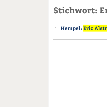
Stichwort: E
Hempel:
Eric Alst
1