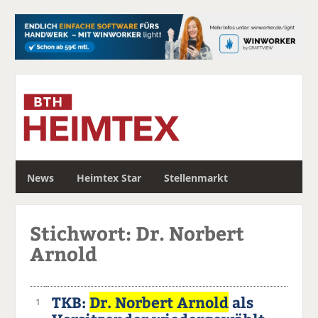
S
News
Heimtex Star
Stellenmarkt
u
c
h
Stichwort: Dr. Norbert
e
Arnold
TKB:
Dr. Norbert Arnold
als
1