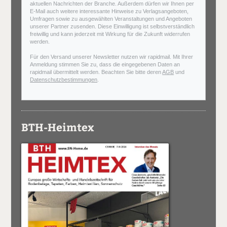
aktuellen Nachrichten der Branche. Außerdem dürfen wir Ihnen per
E-Mail auch weitere interessante Hinweise zu Verlagsangeboten,
Umfragen sowie zu ausgewählten Veranstaltungen und Angeboten
unserer Partner zusenden. Diese Einwilligung ist selbstverständlich
freiwillig und kann jederzeit mit Wirkung für die Zukunft widerrufen
werden.
Für den Versand unserer Newsletter nutzen wir rapidmail. Mit Ihrer
Anmeldung stimmen Sie zu, dass die eingegebenen Daten an
rapidmail übermittelt werden. Beachten Sie bitte deren
AGB
und
Datenschutzbestimmungen
.
BTH-Heimtex