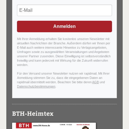
Anmelden
Mit Ihrer Anmeldung erhalten Sie kostenlos unseren Newsletter mit
aktuellen Nachrichten der Branche. Außerdem dürfen wir Ihnen per
E-Mail auch weitere interessante Hinweise zu Verlagsangeboten,
Umfragen sowie zu ausgewählten Veranstaltungen und Angeboten
unserer Partner zusenden. Diese Einwilligung ist selbstverständlich
freiwillig und kann jederzeit mit Wirkung für die Zukunft widerrufen
werden.
Für den Versand unserer Newsletter nutzen wir rapidmail. Mit Ihrer
Anmeldung stimmen Sie zu, dass die eingegebenen Daten an
rapidmail übermittelt werden. Beachten Sie bitte deren
AGB
und
Datenschutzbestimmungen
.
BTH-Heimtex