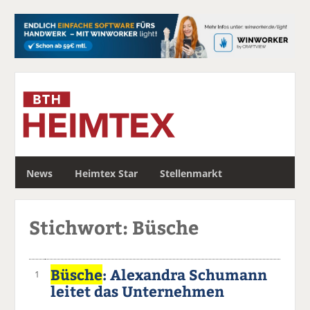
S
News
Heimtex Star
Stellenmarkt
u
c
h
Stichwort: Büsche
e
Büsche
: Alexandra Schumann
1
leitet das Unternehmen