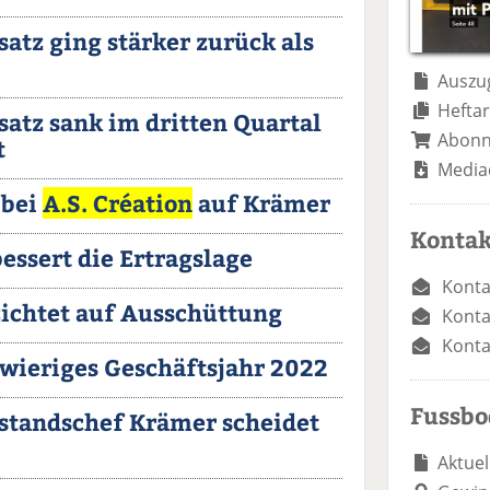
satz ging stärker zurück als
Auszug
Heftar
satz sank im dritten Quartal
Abon
t
Media
 bei
A.S. Création
auf Krämer
Kontak
essert die Ertragslage
Konta
ichtet auf Ausschüttung
Konta
Konta
hwieriges Geschäftsjahr 2022
Fussb
rstandschef Krämer scheidet
Aktuel