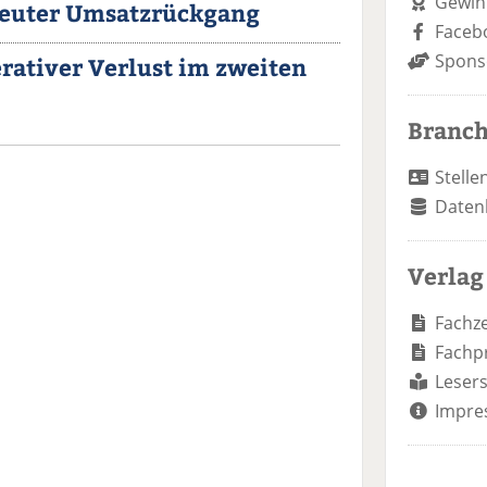
Gewin
neuter Umsatzrückgang
Faceb
Spons
erativer Verlust im zweiten
Branc
Stelle
Daten
Verlag
Fachze
Fachp
Lesers
Impre