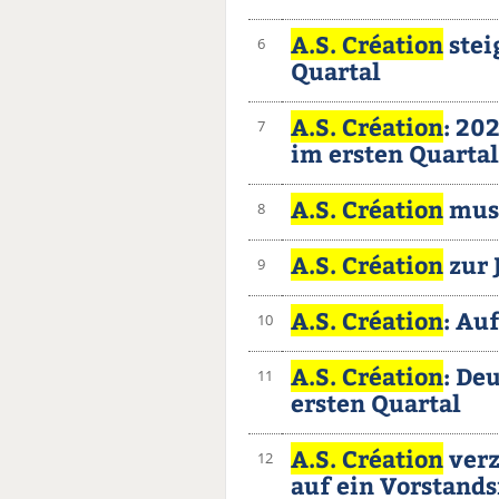
A.S. Création
stei
6
Quartal
A.S. Création
: 20
7
im ersten Quarta
A.S. Création
muss
8
A.S. Création
zur 
9
A.S. Création
: Au
10
A.S. Création
: De
11
ersten Quartal
A.S. Création
verz
12
auf ein Vorstands