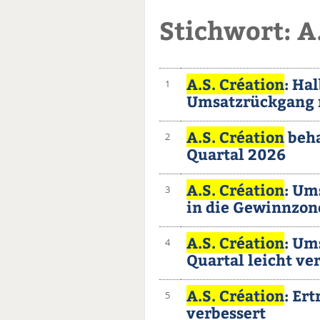
Stichwort: A
A.S. Création
: Ha
1
Umsatzrückgang 
A.S. Création
beha
2
Quartal 2026
A.S. Création
: Um
3
in die Gewinnzon
A.S. Création
: Um
4
Quartal leicht ve
A.S. Création
: Er
5
verbessert