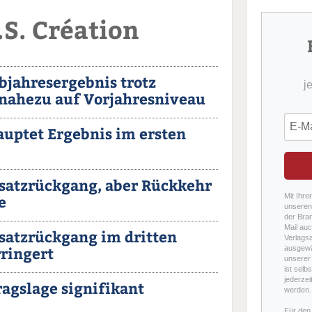
.S. Création
lbjahresergebnis trotz
j
nahezu auf Vorjahresniveau
uptet Ergebnis im ersten
satzrückgang, aber Rückkehr
e
Mit Ihre
unseren 
der Bra
Mail auc
satzrückgang im dritten
Verlags
rringert
ausgewä
unserer 
ist selb
jederzei
tragslage signifikant
werden.
Für den