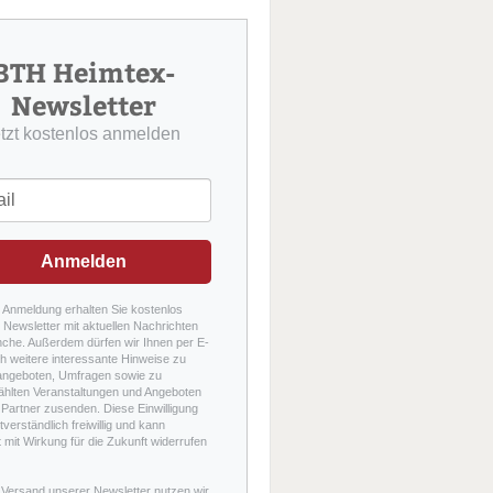
u
c
h
BTH Heimtex-
e
Newsletter
etzt kostenlos anmelden
Anmelden
r Anmeldung erhalten Sie kostenlos
Newsletter mit aktuellen Nachrichten
nche. Außerdem dürfen wir Ihnen per E-
h weitere interessante Hinweise zu
angeboten, Umfragen sowie zu
hlten Veranstaltungen und Angeboten
Partner zusenden. Diese Einwilligung
stverständlich freiwillig und kann
t mit Wirkung für die Zukunft widerrufen
 Versand unserer Newsletter nutzen wir