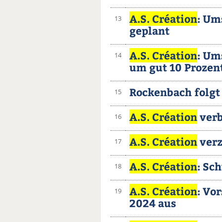
A.S. Création
: Um
13
geplant
A.S. Création
: Um
14
um gut 10 Prozen
Rockenbach folgt
15
A.S. Création
verb
16
A.S. Création
verz
17
A.S. Création
: Sc
18
A.S. Création
: Vo
19
2024 aus