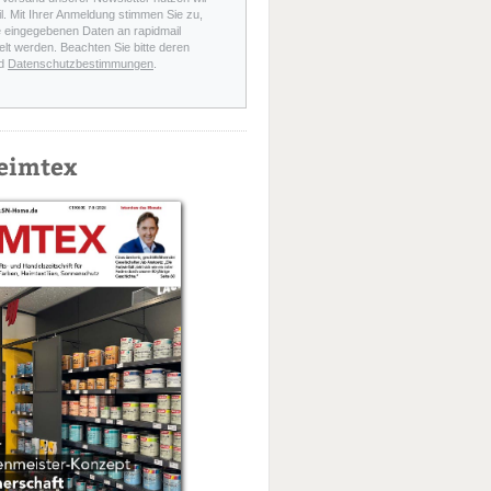
l. Mit Ihrer Anmeldung stimmen Sie zu,
e eingegebenen Daten an rapidmail
elt werden. Beachten Sie bitte deren
d
Datenschutzbestimmungen
.
eimtex