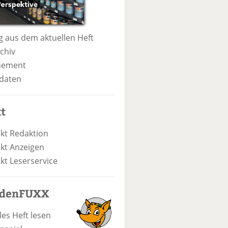
 aus dem aktuellen Heft
chiv
nement
daten
t
kt Redaktion
kt Anzeigen
kt Leserservice
odenFUXX
les Heft lesen