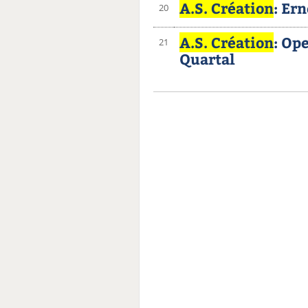
A.S. Création
: Er
20
A.S. Création
: Op
21
Quartal