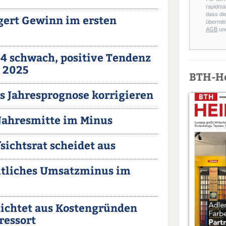
rapidmai
dass di
gert Gewinn im ersten
übermitt
AGB
un
24 schwach, positive Tendenz
l 2025
BTH-H
 Jahresprognose korrigieren
Jahresmitte im Minus
fsichtsrat scheidet aus
utliches Umsatzminus im
ichtet aus Kostengründen
ressort