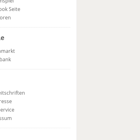
nspiel
ook Seite
oren
he
nmarkt
bank
itschriften
resse
ervice
ssum