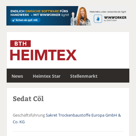
S
News
Heimtex Star
Stellenmarkt
u
c
h
Sedat Cöl
e
Geschäftsführung
Sakret Trockenbaustoffe Europa GmbH &
Co. KG