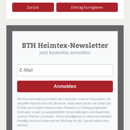
Zurück
Eintrag korrigieren
BTH Heimtex-Newsletter
jetzt kostenlos anmelden
Anmelden
Mit Ihrer Anmeldung erhalten Sie kostenlos unseren Newsletter mit
aktuellen Nachrichten der Branche. Außerdem dürfen wir Ihnen per
E-Mail auch weitere interessante Hinweise zu Verlagsangeboten,
Umfragen sowie zu ausgewählten Veranstaltungen und Angeboten
unserer Partner zusenden. Diese Einwilligung ist selbstverständlich
freiwillig und kann jederzeit mit Wirkung für die Zukunft widerrufen
werden.