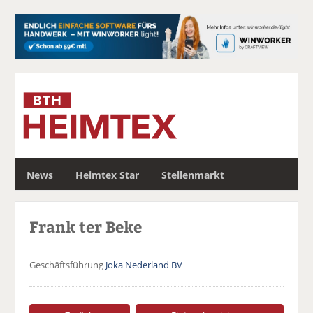
S
News
Heimtex Star
Stellenmarkt
u
c
h
Frank ter Beke
e
Geschäftsführung
Joka Nederland BV