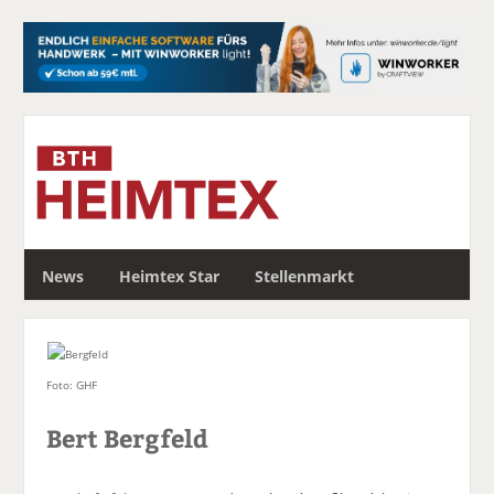
S
News
Heimtex Star
Stellenmarkt
u
c
h
e
Foto: GHF
Bert Bergfeld