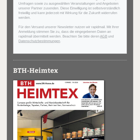
Umfragen sowie zu ausgewählten Veranstaltungen und Angeboten
unserer Partner zusenden. Diese Einwilligung ist selbstverständlich
freiwillig und kann jederzeit mit Wirkung für die Zukunft widerrufen
werden.
Für den Versand unserer Newsletter nutzen wir rapidmail. Mit Ihrer
Anmeldung stimmen Sie zu, dass die eingegebenen Daten an
rapidmail übermittelt werden. Beachten Sie bitte deren
AGB
und
Datenschutzbestimmungen
.
BTH-Heimtex