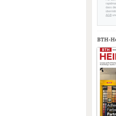
rapidmai
dass di
übermitt
AGB
un
BTH-H