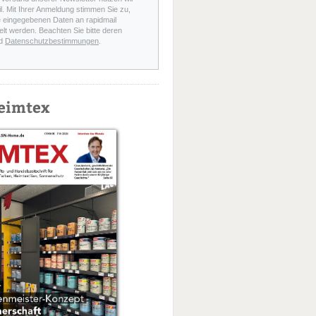
l. Mit Ihrer Anmeldung stimmen Sie zu,
e eingegebenen Daten an rapidmail
elt werden. Beachten Sie bitte deren
d
Datenschutzbestimmungen
.
eimtex