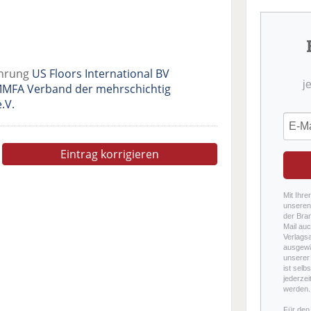
ührung
US Floors International BV
j
MFA Verband der mehrschichtig
.V.
Eintrag korrigieren
Mit Ihre
unseren 
der Bra
Mail auc
Verlags
ausgewä
unserer 
ist selb
jederzei
werden.
Für den