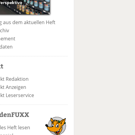
 aus dem aktuellen Heft
chiv
nement
daten
t
kt Redaktion
kt Anzeigen
kt Leserservice
odenFUXX
les Heft lesen