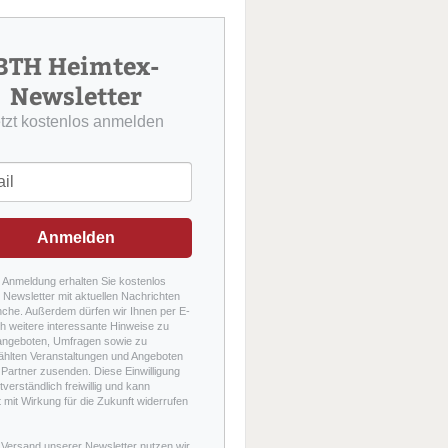
u
c
h
BTH Heimtex-
e
Newsletter
etzt kostenlos anmelden
Anmelden
r Anmeldung erhalten Sie kostenlos
Newsletter mit aktuellen Nachrichten
nche. Außerdem dürfen wir Ihnen per E-
h weitere interessante Hinweise zu
angeboten, Umfragen sowie zu
hlten Veranstaltungen und Angeboten
Partner zusenden. Diese Einwilligung
stverständlich freiwillig und kann
t mit Wirkung für die Zukunft widerrufen
 Versand unserer Newsletter nutzen wir