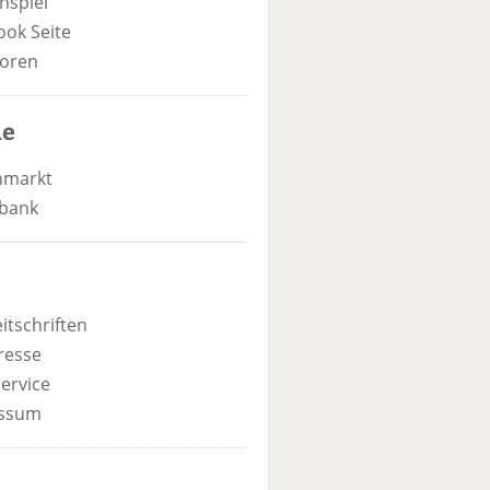
nspiel
ook Seite
oren
he
nmarkt
bank
itschriften
resse
ervice
ssum