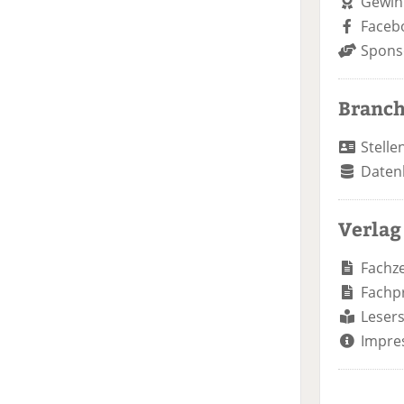
Gewin
Faceb
Spons
Branc
Stelle
Daten
Verlag
Fachze
Fachp
Lesers
Impre