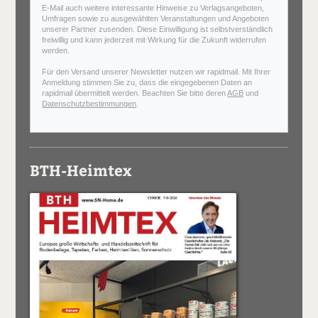
E-Mail auch weitere interessante Hinweise zu Verlagsangeboten,
Umfragen sowie zu ausgewählten Veranstaltungen und Angeboten
unserer Partner zusenden. Diese Einwilligung ist selbstverständlich
freiwillig und kann jederzeit mit Wirkung für die Zukunft widerrufen
werden.
Für den Versand unserer Newsletter nutzen wir rapidmail. Mit Ihrer
Anmeldung stimmen Sie zu, dass die eingegebenen Daten an
rapidmail übermittelt werden. Beachten Sie bitte deren
AGB
und
Datenschutzbestimmungen
.
BTH-Heimtex