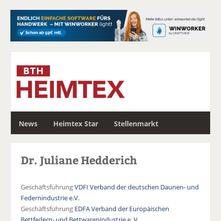
S
News
Heimtex Star
Stellenmarkt
u
c
h
Dr. Juliane Hedderich
e
Geschäftsführung
VDFI Verband der deutschen Daunen- und
Federnindustrie e.V.
Geschäftsführung
EDFA Verband der Europäischen
Bettfedern- und Bettwarenindustrie e. V.